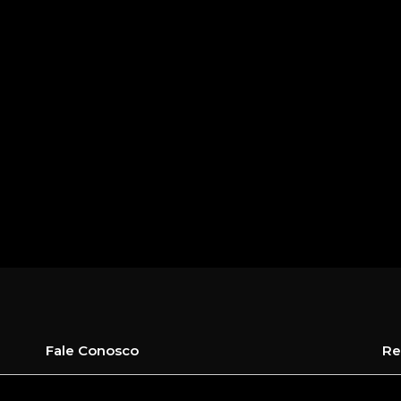
Fale Conosco
Re
contato@centrocriativo.com