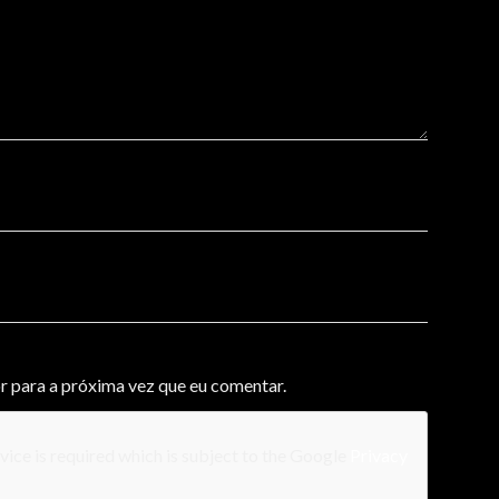
r para a próxima vez que eu comentar.
ice is required which is subject to the Google
Privacy