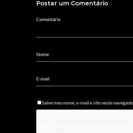
Postar um Comentário
Salve meu nome, e-mail e site neste navegado
For security, use of Google's reCAPTCHA serv
Policy
and
Terms of Use
.