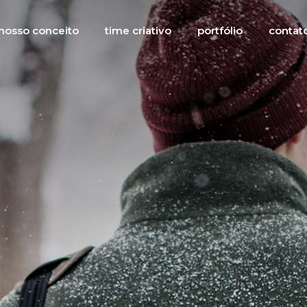
nosso conceito
time criativo
portfólio
contat