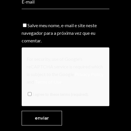
Salve meu nome, e-mail e site neste
navegador para a próxima vez que eu
comentar.
For security, use of Google's
reCAPTCHA service is required which
is subject to the Google
Privacy Policy
and
Terms of Use
.
I agree to these terms (required).