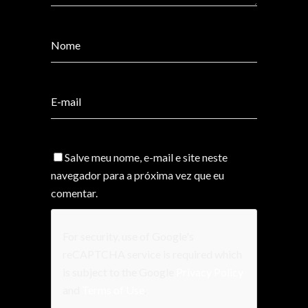
Salve meu nome, e-mail e site neste
navegador para a próxima vez que eu
comentar.
For security, use of Google's
reCAPTCHA service is required which
is subject to the Google
Privacy Policy
and
Terms of Use
.