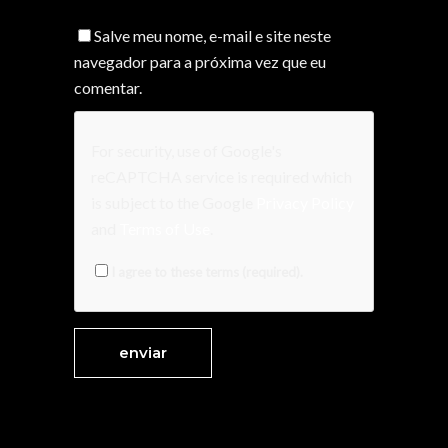
Salve meu nome, e-mail e site neste
navegador para a próxima vez que eu
comentar.
For security, use of Google's
reCAPTCHA service is required which
is subject to the Google
Privacy Policy
and
Terms of Use
.
I agree to these terms (required).