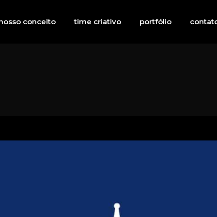
nosso conceito
time criativo
portfólio
contat